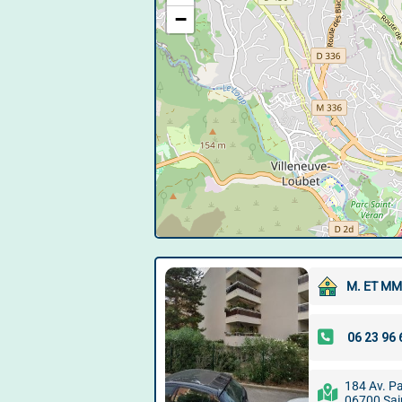
−
M. ET M
184 Av. P
06700 Sai