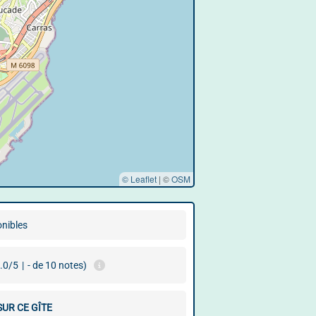
© Leaflet
|
©
OSM
onibles
.0/5
|
- de 10 notes)
SUR CE GÎTE