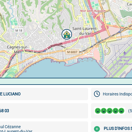
ME LUCIANO
Horaires Indisp
(5
aul Cézanne
PLUS D'INFOS 
nt-Laurent-du-Var