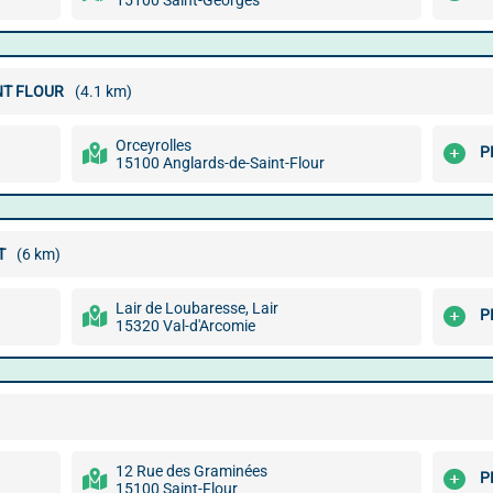
15100 Saint-Georges
NT FLOUR
(4.1 km)
Orceyrolles
P
15100 Anglards-de-Saint-Flour
T
(6 km)
Lair de Loubaresse, Lair
P
15320 Val-d'Arcomie
12 Rue des Graminées
P
15100 Saint-Flour