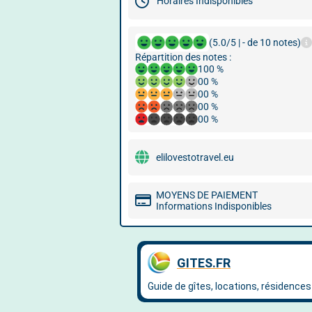
Horaires Indisponibles
(5.0/5 | - de 10 notes)
Répartition des notes :
100 %
00 %
00 %
00 %
00 %
elilovestotravel.eu
MOYENS DE PAIEMENT
Informations Indisponibles