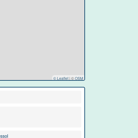
© Leaflet
|
©
OSM
ssol