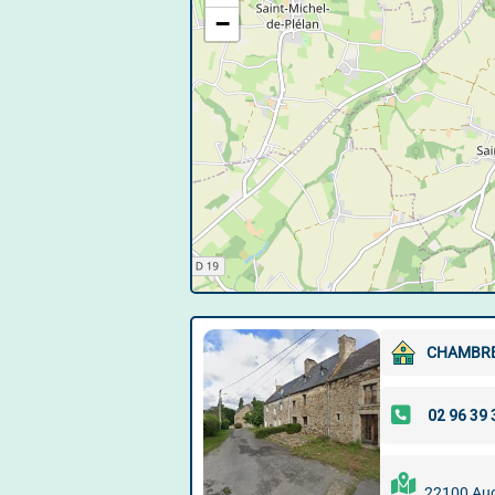
−
CHAMBRES
22100 Au