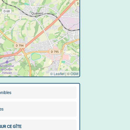
© Leaflet
|
©
OSM
onibles
es
SUR CE GÎTE