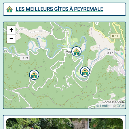
LES MEILLEURS GÎTES À PEYREMALE
+
−
© Leaflet
|
©
OSM