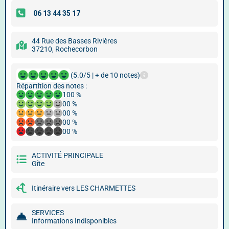
44 Rue des Basses Rivières
37210, Rochecorbon
(5.0/5 | + de 10 notes)
Répartition des notes :
100 %
00 %
00 %
00 %
00 %
ACTIVITÉ PRINCIPALE
Gîte
Itinéraire vers LES CHARMETTES
SERVICES
Informations Indisponibles